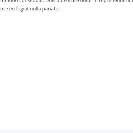
 commodo consequat. Duis aute irure dolor in reprehenderit 
lore eu fugiat nulla pariatur: