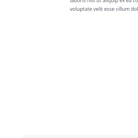
laboris nisi ut aliquip ex ea
voluptate velit esse cillum do