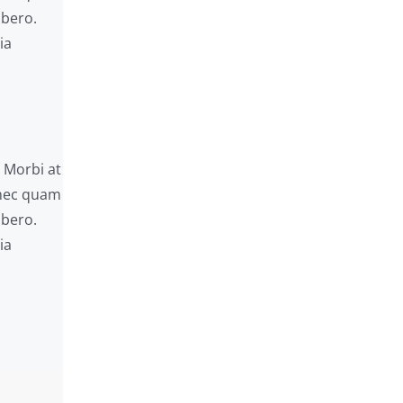
ibero.
ia
. Morbi at
Donec quam
ibero.
ia