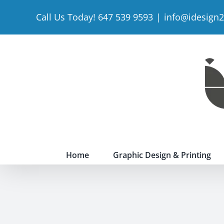
Skip
Call Us Today! 647 539 9593
|
info@idesign
to
content
Home
Graphic Design & Printing