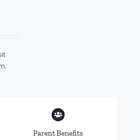
it
m.
Parent Benefits