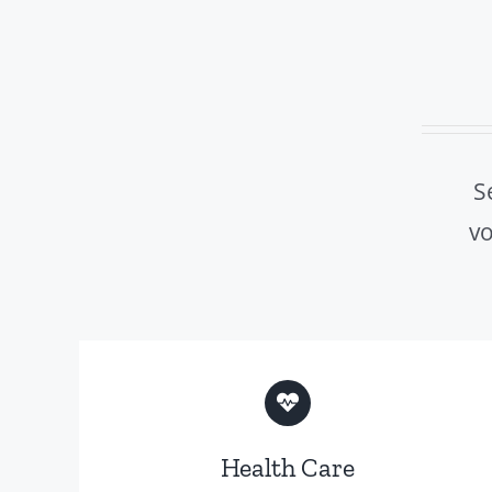
S
v
Health Care