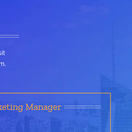
it
m.
keting Manager