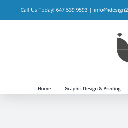
Skip
Call Us Today! 647 539 9593
|
info@idesign
to
content
Home
Graphic Design & Printing