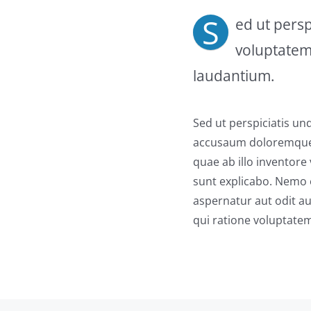
S
ed ut persp
voluptate
laudantium.
Sed ut perspiciatis un
accusaum doloremque 
quae ab illo inventore 
sunt explicabo. Nemo 
aspernatur aut odit a
qui ratione voluptate